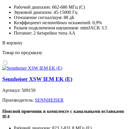
Рабочий диапазон: 662-686 MГц (C)
Звуковой диапазон: 45-15000 Гц
Отношение сигнал/шум: 88 дБ
Коэффициент нелинейных искажений: 0,9%
Разъем подключения наушников: miniJACK 3.5
Питание: 2 батарейки типа АА
В корзину
Товар по предзаказу
Sennheiser XSW IEM EK (E)
Артикул: 509159
Производитель:
SENNHEISER
Поясной приемник в комплекте с канальными вставками
IE4
Рабочий диапазон: 823.2-831.8 MГц (E)