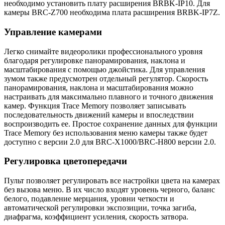
необходимо установить плату расширения BRBK-IP10. Для
камеры BRC-Z700 необходима плата расширения BRBK-IP7Z.
Управление камерами
Легко снимайте видеоролики профессионального уровня
благодаря регулировке панорамирования, наклона и
масштабирования с помощью джойстика. Для управления
зумом также предусмотрен отдельный регулятор. Скорость
панорамирования, наклона и масштабирования можно
настраивать для максимально плавного и точного движения
камер. Функция Trace Memory позволяет записывать
последовательность движений камеры и впоследствии
воспроизводить ее. Простое сохранение данных для функции
Trace Memory без использования меню камеры также будет
доступно с версии 2.0 для BRC-X1000/BRC-H800 версии 2.0.
Регулировка цветопередачи
Пульт позволяет регулировать все настройки цвета на камерах
без вызова меню. В их число входят уровень черного, баланс
белого, подавление мерцания, уровни четкости и
автоматической регулировки экспозиции, точка загиба,
диафрагма, коэффициент усиления, скорость затвора.