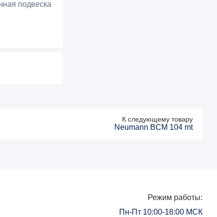
чная подвеска
ный для
бя встроенный
К следующему товару
чи.
Neumann BCM 104 mt
Режим работы:
Пн-Пт 10:00-18:00 МСК