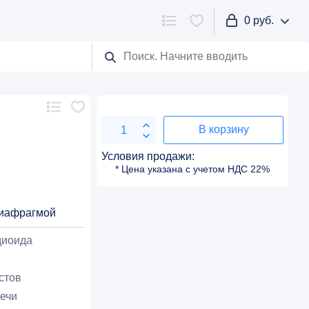
0 руб.
В корзину
Условия продажи:
* Цена указана с учетом НДС 22%
диафрагмой
диоида
стов
ечи