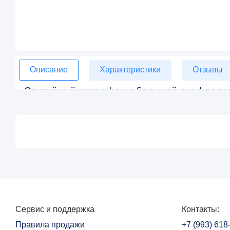
Описание
Характеристики
Отзывы
Студийный микрофон с большой диафрагм
Neumann BCM 104 специализированный вещательный 
передачи эмоций с совершенством Neumann. Его фу
поп-фильтр и ударопрочный конденсаторный капсюль
Бестрансформаторная схема обеспечивает прямой, 
Сервис и поддержка
Контакты:
Правила продажи
+7 (993) 618