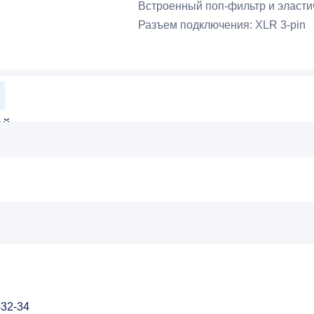
Встроенный поп-фильтр и эласти
Разъем подключения: XLR 3-pin
ой
микрофон для радио, стриминга и подкастов, разработан
нкционально оптимизированная конструкция включает в се
 с большой диафрагмой, специально разработанный для ре
бесшумный звук.
-32-34