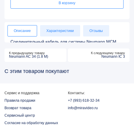
В корзину
Описание
Характеристики
Отзывы
Соединительный кабель для системы Neumann MCM
Neumann AC 34 (3.0 M) соединительный кабель для подключения
К предыдущему товару
К следующему товару
системы Miniature Clip Mic к поясным передатчикам с разъемом
Neumann AC 34 (1.8 M)
Neumann IC 3
miniXLR 4-pin. Усилен кевларом для максимальной прочности и
высокой гибкости. Длина 3 метра.
С этим товаром покупают
Сервис и поддержка
Контакты:
Правила продажи
+7 (993) 618-32-34
Возврат товара
info@miravideo.ru
Сервисный центр
Согласие на обработку данных