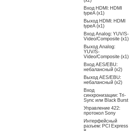
(х2)
Вход HDMI: HDMI
typeA (х1)
Выход HDMI: HDMI
typeA (х1)
Вход Analog: YUV/S-
Video/Composite (х1)
Выход Analog:
YUV/S-
Video/Composite (х1)
Вход AES/EBU:
небалансный (х2)
Выход AES/EBU:
небалансный (х2)
Вход
синхронизации: Tri-
Sync или Black Burst
Управление 422:
протокол Sony
Интерфейсный
разъем: PCI Express
8